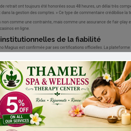
 retrait ont toujours été honorées sous 48 heures, un délai très compéti
 dans la gestion des comptes. » Ce type de commentaire crédibilise la
rçus non comme une contrainte, mais comme une assurance de fair-play e
casinos en ligne.
nstitutionnelles de la fiabilité
no Magius est confirmée par ses certifications officielles. La plateforme 
ière de sécurité et de jeu responsable.
tée
G)
ntrôle rigoureux des logiciels utilisés. Casino Magius partage ces rappor
it-elle l’expérience utilisateur ?
nt une expérience fluide et agréable sur le site. Les joueurs apprécient 
eloppeurs réputés.