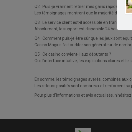
Q2 : Puis-je vraiment retirer mes gains rapidement ?
Les témoignages montrent que la majorité des retrai
Q3 : Le service client est-il accessible en français ?
Absolument, le support est disponible 24 heures sur 24
Q4 : Comment puis-je être sûr que les jeux sont équi
Casino Magius fait auditer son générateur de nombre
Q5 : Ce casino convient-il aux débutants ?
Oui, l’interface intuitive, les explications claires et 
En somme, les témoignages avérés, combinés aux certi
Les retours positifs sont nombreux et renforcent sa 
Pour plus d’informations et avis actualisés, n’hésite