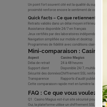
Un point fort souvent cité est la qualité du support c
proximité renforce encore le sentiment de confiance r
Quick facts – Ce que retiennent les 
Retraits validés dans un délai moyen inférieur à 48 
Assistance disponible 24/7 en français
Jeux certifiés par des laboratoires indépendants
Navigation simplifiée sur mobile et desktop
Programmes de fidélité avec conditions claires
Mini-comparaison : Casino 
Aspect
Casino Magius
Mo
Délai de retrait
24 à 48 heures
3 à
Support client
Disponible 24/7, multilingue
Hor
Sécurité des données
Chiffrement SSL renforcé
SS
Transparence
Rapports d’audit publiés
So
Cette comparaison rapide met en lumière la supério
FAQ : Ce que vous voulez savo
Q1 : Casino Magius est-il un site sécurisé pour les tr
Oui, la plateforme utilise un chiffrement SSL 256 bit