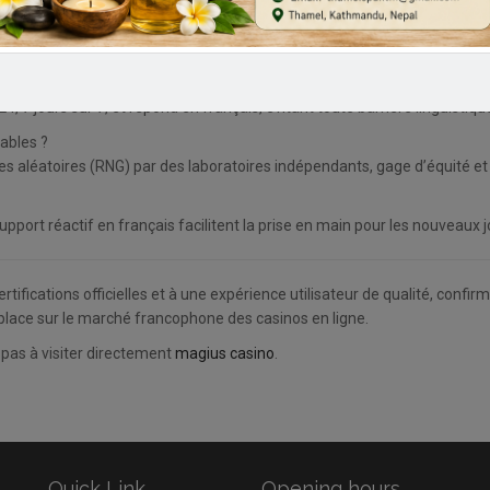
ts sont traités en moins de 48 heures, ce qui est rapide comparé à la 
, 7 jours sur 7, et répond en français, évitant toute barrière linguistiqu
tables ?
s aléatoires (RNG) par des laboratoires indépendants, gage d’équité et
le support réactif en français facilitent la prise en main pour les nouveaux 
fications officielles et à une expérience utilisateur de qualité, confi
place sur le marché francophone des casinos en ligne.
z pas à visiter directement
magius casino
.
Quick Link
Opening hours