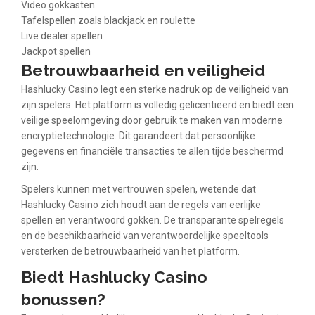
Video gokkasten
Tafelspellen zoals blackjack en roulette
Live dealer spellen
Jackpot spellen
Betrouwbaarheid en veiligheid
Hashlucky Casino legt een sterke nadruk op de veiligheid van
zijn spelers. Het platform is volledig gelicentieerd en biedt een
veilige speelomgeving door gebruik te maken van moderne
encryptietechnologie. Dit garandeert dat persoonlijke
gegevens en financiële transacties te allen tijde beschermd
zijn.
Spelers kunnen met vertrouwen spelen, wetende dat
Hashlucky Casino zich houdt aan de regels van eerlijke
spellen en verantwoord gokken. De transparante spelregels
en de beschikbaarheid van verantwoordelijke speeltools
versterken de betrouwbaarheid van het platform.
Biedt Hashlucky Casino
bonussen?