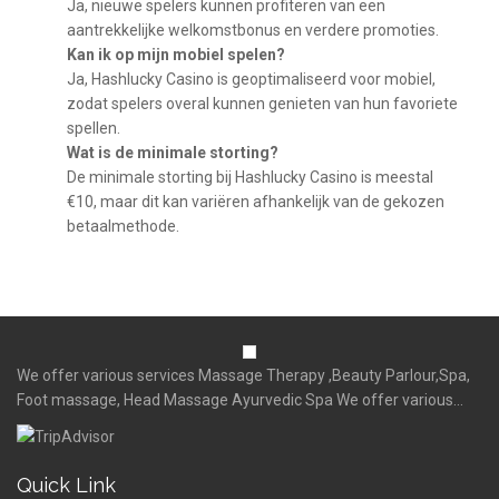
Ja, nieuwe spelers kunnen profiteren van een
aantrekkelijke welkomstbonus en verdere promoties.
Kan ik op mijn mobiel spelen?
Ja, Hashlucky Casino is geoptimaliseerd voor mobiel,
zodat spelers overal kunnen genieten van hun favoriete
spellen.
Wat is de minimale storting?
De minimale storting bij Hashlucky Casino is meestal
€10, maar dit kan variëren afhankelijk van de gekozen
betaalmethode.
We offer various services Massage Therapy ,Beauty Parlour,Spa,
Foot massage, Head Massage Ayurvedic Spa We offer various…
Quick Link