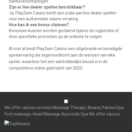
bankoverschrijvingen.
Zijn er live dealer spellen beschikbaar?
Ja, Play2win Casino biedt een scala aan live dealer spellen
voor een authentieke casino-ervaring.
Hoe kan ik een bonus claimen?
Bonussen kunnen worden geclaimd tijdens de registratie of
door specifieke promoties op de website te volgen.
Al met al biedt Play2win Casino een uitgebreide en beveiligde
speelervaring die tegemoetkomt aan de wensen van elke
speler, waardoor het een aantrekkelijke keuze is in de
competitieve online gokmarkt van 2023.
We offer various services Massage Therapy ,Beauty Parlour,Spa,
Foot massage, Head Massage Ayurvedic Spa We offer various…