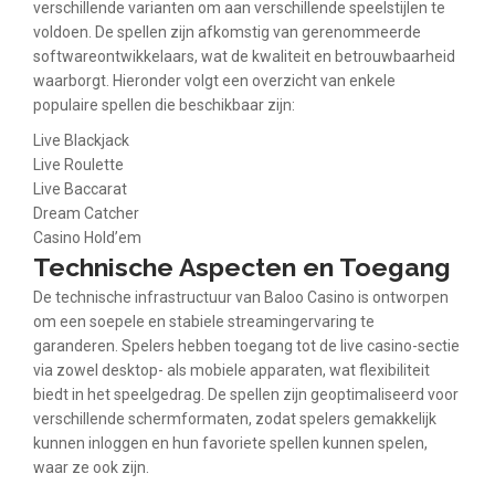
verschillende varianten om aan verschillende speelstijlen te
voldoen. De spellen zijn afkomstig van gerenommeerde
softwareontwikkelaars, wat de kwaliteit en betrouwbaarheid
waarborgt. Hieronder volgt een overzicht van enkele
populaire spellen die beschikbaar zijn:
Live Blackjack
Live Roulette
Live Baccarat
Dream Catcher
Casino Hold’em
Technische Aspecten en Toegang
De technische infrastructuur van Baloo Casino is ontworpen
om een soepele en stabiele streamingervaring te
garanderen. Spelers hebben toegang tot de live casino-sectie
via zowel desktop- als mobiele apparaten, wat flexibiliteit
biedt in het speelgedrag. De spellen zijn geoptimaliseerd voor
verschillende schermformaten, zodat spelers gemakkelijk
kunnen inloggen en hun favoriete spellen kunnen spelen,
waar ze ook zijn.