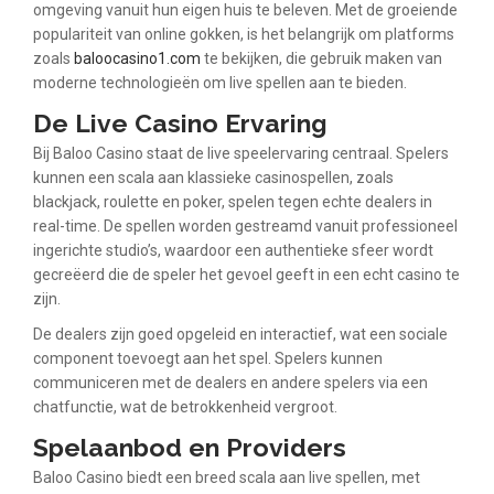
omgeving vanuit hun eigen huis te beleven. Met de groeiende
populariteit van online gokken, is het belangrijk om platforms
zoals
baloocasino1.com
te bekijken, die gebruik maken van
moderne technologieën om live spellen aan te bieden.
De Live Casino Ervaring
Bij Baloo Casino staat de live speelervaring centraal. Spelers
kunnen een scala aan klassieke casinospellen, zoals
blackjack, roulette en poker, spelen tegen echte dealers in
real-time. De spellen worden gestreamd vanuit professioneel
ingerichte studio’s, waardoor een authentieke sfeer wordt
gecreëerd die de speler het gevoel geeft in een echt casino te
zijn.
De dealers zijn goed opgeleid en interactief, wat een sociale
component toevoegt aan het spel. Spelers kunnen
communiceren met de dealers en andere spelers via een
chatfunctie, wat de betrokkenheid vergroot.
Spelaanbod en Providers
Baloo Casino biedt een breed scala aan live spellen, met