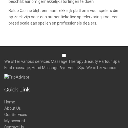
beschikbaar om gemakkelijk stortingen te doen.
Baloo Casino blijft een aantrekkelijk platform voor spelers die
op zoek zijn naar een authentieke live speelervaring, met een
breed scala aan spellen en professionele dealers.
We offer various services Massage Therapy ,Beauty Parlour,Spa,
Foot massage, Head Massage Ayurvedic Spa We offer various…
Quick Link
Home
About Us
Our Services
My account
Contact Us